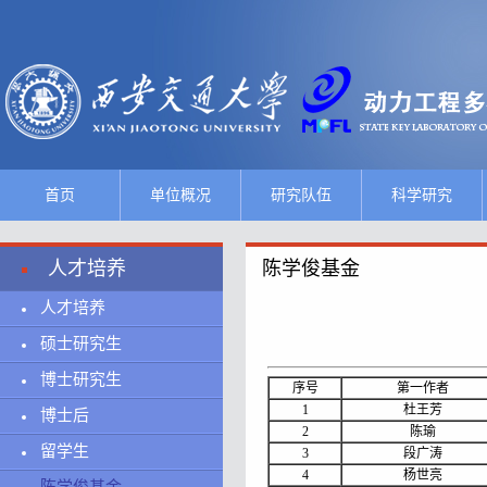
首页
单位概况
研究队伍
科学研究
人才培养
陈学俊基金
人才培养
硕士研究生
博士研究生
序号
第一作者
1
杜王芳
博士后
2
陈瑜
留学生
3
段广涛
4
杨世亮