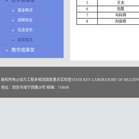
陈学俊基金
5
王太
6
包胜
基金概况
7
马科帅
捐赠协议
8
刘佰奇
信息发布
获奖情况
教学成果奖
版权所有@动力工程多相流国家重点实验室STATE KEY LABORATORY OF MULTIPHASE
地址：西安市咸宁西路28号 邮编：710049