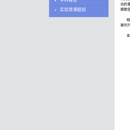
学科建设
动的
实验室课题组
模数
相关论文以“
被列为
本研