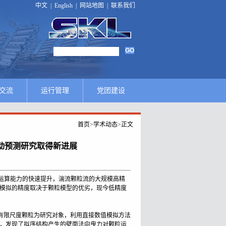
中文
|
English
|
网站地图
|
联系我们
交流
运行管理
党团建设
首页
>
学术动态
>
正文
动预测研究取得新进展
运算能力的快速提升，湍流颗粒流的大规模高精
模拟的精度取决于颗粒模型的优劣，现今低精度
，以有限尺度颗粒为研究对象，利用直接数值模拟方法
，发现了拟序结构产生的壁面法向曳力对颗粒运