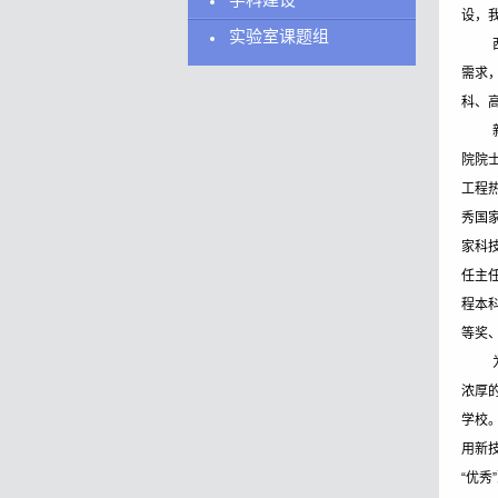
学科建设
设，
顾问委员会
实验室课题组
需求
管理委员会
科、
行政团队
院院
工程
秀国
家科
任主
程本
等奖
浓厚
学校
用新
“优