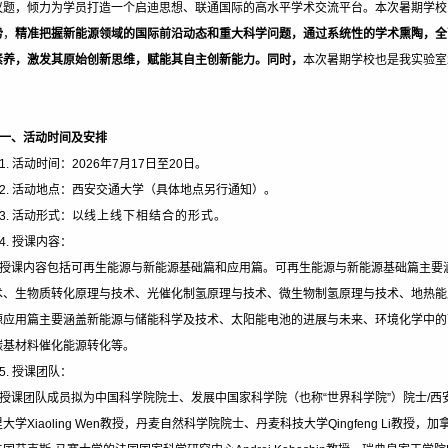
议题，倾力为学员打造一个启迪思想、联通国际的高水平学术交流平台。本次暑期学校
势
，
精准把握
新能源领域的国际前沿动态和重大科学问题，通过系统性的学术熏陶，全
素养，激发其原始创新思维，赋能其自主创新能力。同时，
本次暑期学校也是我实验室
一、活动时间及安排
1.
活动时间：2026年7月17日至20日。
2.
活动地点：西安交通大学（
具体地点另行通知）。
3.
活动形式：以
线上线下相结合的形式。
4.
授课内容：
授课内容包括可再生能源与新能源基础篇和应用篇。可再生能源与新能源基础篇主要
术、生物质转化原理与技术、光催化制氢原理与技术、微生物制氢原理与技术、地热能
源应用篇主要涵盖新能源与储能科学及技术、太阳能电池的进展与未来、环境化学中的
碳基材料催化能源转化等。
5.
授课团队：
授课团队成员拟为中国科学院院士、发展中国家科学院（也称“世界科学院”）院士/
大学Xiaoling Wen教授，丹麦自然科学院院士、丹麦科技大学Qingfeng Li教授，