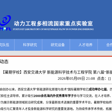
究队伍
科学研究
研究设备
人才培养
合
院士
成果概况
总体概况
人才培养
国际
动态
家级人才
学术动态
大型试验系统
硕士研究生
国际
【暑期学校】西安交通大学 新能源科学技术与工程学院 第八届“新
2026年05月09日 21:08
点击：[
]
部级人才
科技奖励
测试服务平台
博士研究生
举办
自创办以来，西安交通大学“新能源转化原理与技术”国际暑期学校已
成功举办七届
。
究人员
学术论文
其他设备
博士后
举办
家担任主讲导师，累计吸引
2000
余名海内外优秀青年学子
参与学习交流，在人才培养
作为展示新能源领域前沿研究成果、分享最新技术进展的重要学术平台，暑期学校始终
术人员
教材专著
留学生
学
为吸引与汇聚青年人才投身新能源科学研究的重要发源地。为持续传承学术传统、拓展