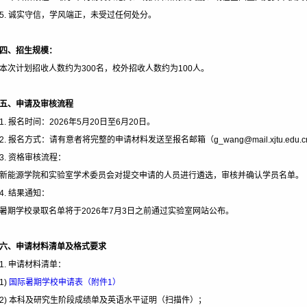
5.
诚实守信，学风端正，未受过任何处分。
四、招生规模：
本次计划招收人数约为300名，校外招收人数约为100人。
五、申请及审核流程
1.
报名时间：2026年5月20日至6月20日。
2.
报名方式：请有意者将完整的申请材料发送至报名邮箱（g_wang@mail.xjtu.e
3.
资格审核流程：
新能源学院和实验室学术委员会对提交申请的人员进行遴选，审核并确认学员名单。
4.
结果通知：
暑期学校录取名单将于2026年7月3日之前通过实验室网站公布。
六、申请材料清单及格式要求
1.
申请材料清单：
1)
国际暑期学校申请表（附件1）
2)
本科及研究生阶段成绩单及英语水平证明（扫描件）；