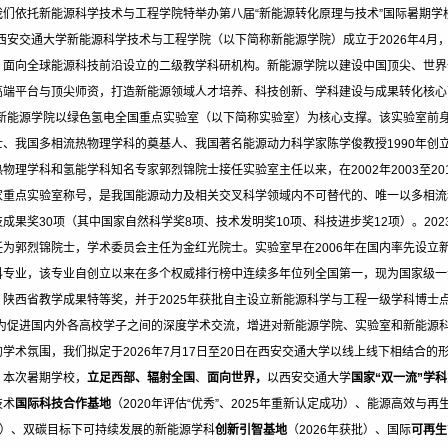
我们依托新能源科学技术与工程学院特举办第八届“新能源转化原理与技术”国际暑期学
专利软件
陈学俊基金
国
西安交通大学新能源科学技术与工程学院（以下简称新能源学院）
成立于2026年4
，面向全球能源科技前沿设立的二级教学科研机构。新能源学院以建设中国顶尖、世界
科研项目
教学成果奖
国
高端平台与顶尖师资，打造新能源领域人才培养、科技创新、学科建设与成果转化核心
自主课题
新能源学院以绿色氢电全国重点实验室（以下简称实验室）为核心支撑。该实验室前
士、我国多相流热物理学科的奠基人、我国著名能源动力科学家陈学俊教授1990年创
开放课题
热物理学科和氢能学科知名专家郭烈锦院士接任实验室主任以来，在2002年2003至2
家重点实验室称号，是我国能源动力及相关交叉科学领域内不可替代的、唯一以多相流
特邀报告
技成果奖30项（其中国家自然科学奖8项、技术发明奖10项、科技进步奖12项）。20
任为郭烈锦院士，学术委员会主任为金红光院士。实验室早在2006年在国内率先设立新
拓展基地中心
科专业，该专业自创立以来在多个权威排行榜中连续多年位列全国第一，现为国家级一
、陕西省教学成果特等奖，并于2025年获批自主设立新能源科学与工程一级学科博士
为促进国内外各高校学子之间的深度学术交流，增进对新能源学院、实验室和新能源
的学术氛围，我们拟定于2026年7月17日至20日在西安交通大学以线上线下相结合的
。本次暑期学校，
立足西部、辐射全国
、
面向世界，
以西安交通大学
国家“双一流”学
技术
国际科技合作基地
（2020年评估“优秀”、2025年重新认定成功）、能源高效与
秀”）、双碳目标下可持续发展的新能源学科
创新引智基地
（2026年获批）、国际
可再生