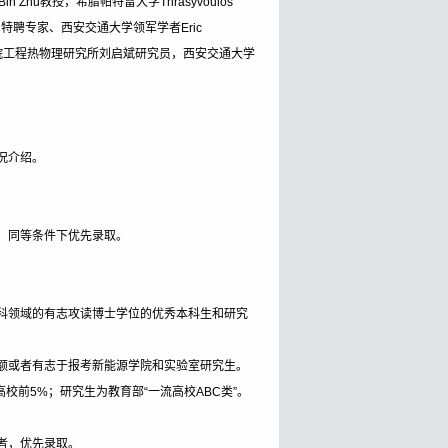
 Zhu教授，希腊帕特雷大学Thrasyvoulos
聘专家、西安交通大学领军学者Eric
科学院工程热物理研究所刘启斌研究员，西安交通大学
况介绍。
，同等条件下优先录取。
科领域的有志攻读博士学位的优秀本科生和研究
额或者有志于报考新能源学院和实验室研究生。
高校前5%；研究生为教育部“一流高校ABC类”。
者，优先录取。