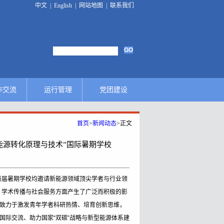
中文
|
English
|
网站地图
|
联系我们
作交流
运行管理
党团建设
合作平台
规章制度
首页
>
新闻动态
>
正文
合作项目
招生信息
能源转化原理与技术”国际暑期学校
国际会议
招聘信息
历届暑期学校均邀请新能源领域顶尖学者与行业领
国内会议
通知公告
、学术传播与社会服务方面产生了广泛而积极的影
致力于激发青年学者科研热情、培育创新思维，
术任职
国际刊物
国际交流、助力国家“双碳”战略与新型能源体系建