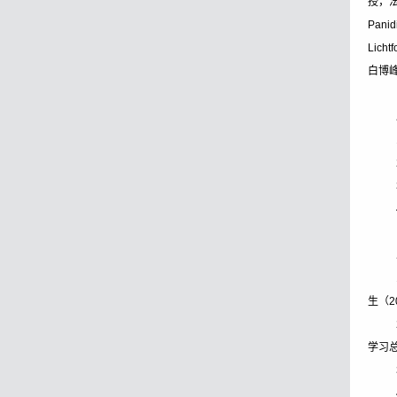
授，法
Panid
Lic
白博
生（
学习总