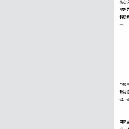
核心
展趋
科研
一。
与技
新能
础、
国萨里