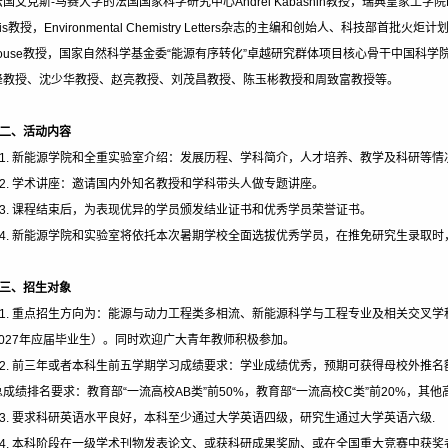
国艾克斯-马赛大学的法国国家科学研究中心Andrei Kabashin教授，瑞典皇家工学院Bin
is教授，Environmental Chemistry Letters
杂志的主编和创始人、科技部首批火炬计划特
htfouse教授，国家自然科学基金委“能源有序转化”卓越研究群体项目核心骨干中国
峰教授、沈少华教授、赵亮教授、刘茂昌教授、陈玉彬教授和周致富教授等。
二、活动内容
1.
新能源学院和全重
实验室介绍：发展历程、学科简介，人才培养、教学及科研等情
2.
学术讲座：邀请国内外知名教授和学科带头人做专题讲座。
3.
课程结束后，为表现优异的学员颁发结业证书和优秀学员荣誉证书。
4.
新能源学院和
实验室将依托本次暑期学校全面选拔优秀学员，在推免研究生录取时
三、招生对象
1.
重点招生方向为：能源与动力工程类多相流、新能源科学与工程专业及相关交叉学
2027年应届毕业生）。同时欢迎广大青年教师积极参加。
2.
前三年或者本科生前五学期学习成绩要求：学业成绩优秀，预期可获得母校外推名
成绩排名要求：教育部“一流高校AB类”前50%，教育部“一流高校C类”前20%，其他
3.
要求科研英语水平良好，本科至少通过大学英语四级，研究生通过大学英语六级.
4.
本科阶段在一级学术刊物发表论文、或获科研成果奖励、或在全国重大竞赛中获奖