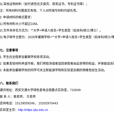
3)
其他证明材料（如代表性论文首页、获奖证书、专利证书等）；
注：所有材料均需真实有效、个人对所填写材料内容负责。
2.
申请材料的格式要求：
1)
所有材料大小不超过10M。
2)
文件夹命名方式为：**大学+申请人姓名+学生类型（如本科/硕士/博士）。
3)
电子邮件主题为：2026年暑期学校+**大学+申请人姓名+学生类型（如本科/硕士/
七、注意事项
1.
学生应全程参加暑期学校各项活动。
2.
如果发现材料弄虚作假，我们将取消或者追回录取者由此获得的权益，并保留追诉
3.
未能参加暑期学校的同学可关注新能源学院和实验室后期的预推免招生活动。
八、联系我们
通讯地址：西安交通大学绿色氢电全国重点实验室，710049
联 系 人：焦老师， 王老师
咨询电话：15129059246， 15202970443
实验室主页：
http://mfpe.xjtu.edu.cn