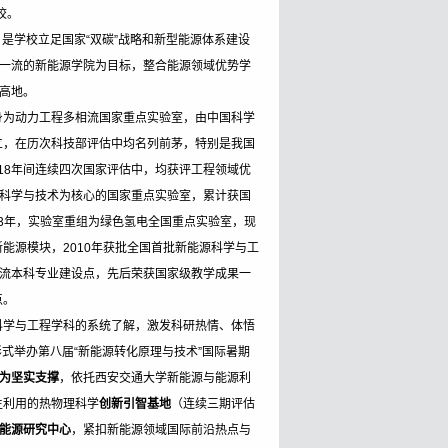
校。
内合作
学术资源
月，是学校立足国家“双碳”战略和新型能源体系建设
一流的新能源学院为目标，整合能源领域优势学
际合作
文档下载
高地。
身为动力工程多相流国家重点实验室，由中国科学
立，在历次科技部评估中均名列前茅，特别是我国
018年间连续四次国家评估中，均获评工程领域优
科学与技术为核心的国家重点实验室，累计获国
23年，实验室重组为绿色氢电全国重点实验室，现
能源模块，2010年获批全国首批新能源科学与工
流本科专业建设点，先后荣获国家级教学成果一
点。
科学与工程学科的系统了解，激发科研热情、体悟
形式举办第八届“新能源转化原理与技术”国际暑期
科为坚实支撑
，依托西安交通大学新能源与能源利
再生利用的热物理科学
创新引智基地
（连续三期评估
能源研究中心
，紧扣新能源领域国际前沿热点与